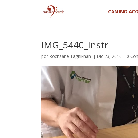
CAMINO AC
IMG_5440_instr
por
Rochsane Taghikhani
|
Dic 23, 2016
|
0 Co