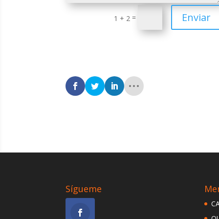
Enviar
=
1 + 2
Sígueme
Me
C
Q