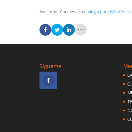
Asesor de Cookies es un
plugin para WordPress
Sígueme
Me
C
Q
M
T
N
C