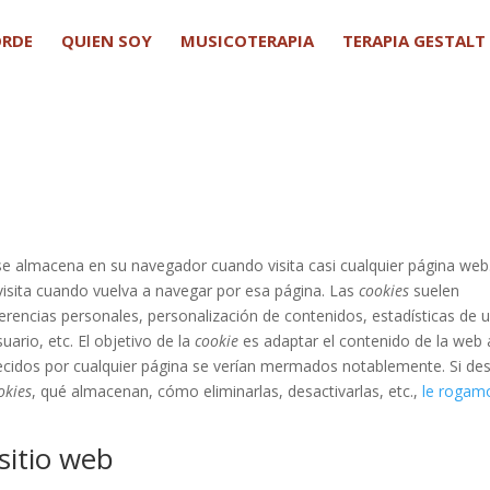
ORDE
QUIEN SOY
MUSICOTERAPIA
TERAPIA GESTALT
e almacena en su navegador cuando visita casi cualquier página web
 visita cuando vuelva a navegar por esa página. Las
cookies
suelen
erencias personales, personalización de contenidos, estadísticas de 
ario, etc. El objetivo de la
cookie
es adaptar el contenido de la web 
recidos por cualquier página se verían mermados notablemente. Si de
okies
, qué almacenan, cómo eliminarlas, desactivarlas, etc.,
le rogam
sitio web