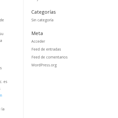
Categorías
 de
Sin categoría
Meta
su
la
Acceder
Feed de entradas
Feed de comentarios
WordPress.org
os
c. es
s
en
 la