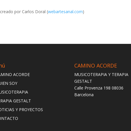
creado por Carlos Doral (
webartesanal.com
)
nú
CAMINO ACORDE
AMINO ACORDE
MUSICOTERAPIA Y TERAPIA
GESTALT
UIEN SOY
Calle Provenza 198 08036
USICOTERAPIA
Barcelona
ERAPIA GESTALT
OTICIAS Y PROYECTOS
ONTACTO