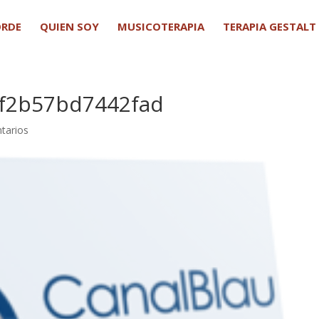
ORDE
QUIEN SOY
MUSICOTERAPIA
TERAPIA GESTALT
f2b57bd7442fad
tarios