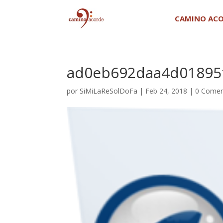
CAMINO AC
ad0eb692daa4d01895
por
SiMiLaReSolDoFa
|
Feb 24, 2018
|
0 Comen