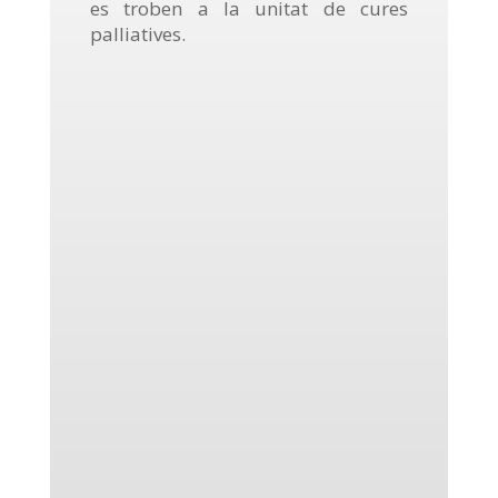
es troben a la unitat de cures
palliatives.